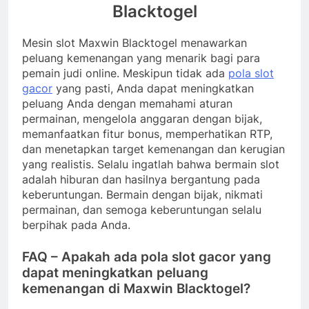
Blacktogel
Mesin slot Maxwin Blacktogel menawarkan
peluang kemenangan yang menarik bagi para
pemain judi online. Meskipun tidak ada
pola slot
gacor
yang pasti, Anda dapat meningkatkan
peluang Anda dengan memahami aturan
permainan, mengelola anggaran dengan bijak,
memanfaatkan fitur bonus, memperhatikan RTP,
dan menetapkan target kemenangan dan kerugian
yang realistis. Selalu ingatlah bahwa bermain slot
adalah hiburan dan hasilnya bergantung pada
keberuntungan. Bermain dengan bijak, nikmati
permainan, dan semoga keberuntungan selalu
berpihak pada Anda.
FAQ – Apakah ada pola slot gacor yang
dapat meningkatkan peluang
kemenangan di Maxwin Blacktogel?