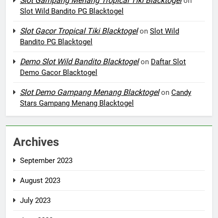
Slot Gampang Menang Tropical Tiki Blacktogel
on
Slot Wild Bandito PG Blacktogel
Slot Gacor Tropical Tiki Blacktogel
on
Slot Wild
Bandito PG Blacktogel
Demo Slot Wild Bandito Blacktogel
on
Daftar Slot
Demo Gacor Blacktogel
Slot Demo Gampang Menang Blacktogel
on
Candy
Stars Gampang Menang Blacktogel
Archives
September 2023
August 2023
July 2023