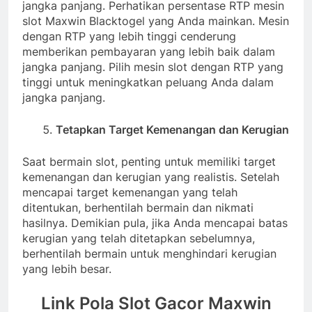
jangka panjang. Perhatikan persentase RTP mesin
slot Maxwin Blacktogel yang Anda mainkan. Mesin
dengan RTP yang lebih tinggi cenderung
memberikan pembayaran yang lebih baik dalam
jangka panjang. Pilih mesin slot dengan RTP yang
tinggi untuk meningkatkan peluang Anda dalam
jangka panjang.
Tetapkan Target Kemenangan dan Kerugian
Saat bermain slot, penting untuk memiliki target
kemenangan dan kerugian yang realistis. Setelah
mencapai target kemenangan yang telah
ditentukan, berhentilah bermain dan nikmati
hasilnya. Demikian pula, jika Anda mencapai batas
kerugian yang telah ditetapkan sebelumnya,
berhentilah bermain untuk menghindari kerugian
yang lebih besar.
Link Pola Slot Gacor Maxwin