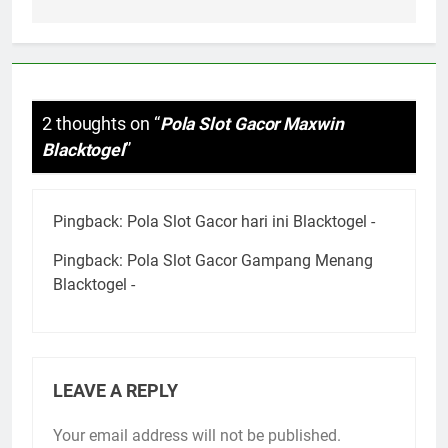
2 thoughts on “
Pola Slot Gacor Maxwin
Blacktogel
”
Pingback:
Pola Slot Gacor hari ini Blacktogel -
Pingback:
Pola Slot Gacor Gampang Menang
Blacktogel -
LEAVE A REPLY
Your email address will not be published.