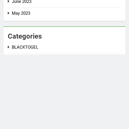
June 2023
May 2023
Categories
BLACKTOGEL
DAFTAR SLOT GACOR
SLOT GACOR
SLOT GACOR HARI INI
SLOT GAMPANG MENANG