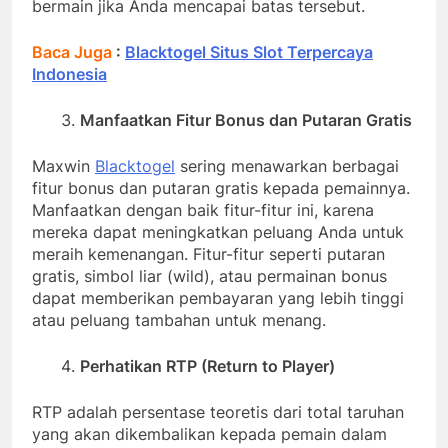
bermain jika Anda mencapai batas tersebut.
Baca Juga
:
Blacktogel Situs Slot Terpercaya
Indonesia
Manfaatkan Fitur Bonus dan Putaran Gratis
Maxwin
Blacktogel
sering menawarkan berbagai
fitur bonus dan putaran gratis kepada pemainnya.
Manfaatkan dengan baik fitur-fitur ini, karena
mereka dapat meningkatkan peluang Anda untuk
meraih kemenangan. Fitur-fitur seperti putaran
gratis, simbol liar (wild), atau permainan bonus
dapat memberikan pembayaran yang lebih tinggi
atau peluang tambahan untuk menang.
Perhatikan RTP (Return to Player)
RTP adalah persentase teoretis dari total taruhan
yang akan dikembalikan kepada pemain dalam