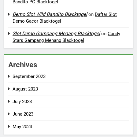
Bandito PG Blacktogel
Demo Slot Wild Bandito Blacktogel
on
Daftar Slot
Demo Gacor Blacktogel
Slot Demo Gampang Menang Blacktogel
on
Candy
Stars Gampang Menang Blacktogel
Archives
September 2023
August 2023
July 2023
June 2023
May 2023