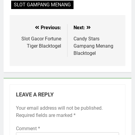
SLOT GAMPANG MENANG
Previous:
Next:
Post
navigation
Slot Gacor Fortune
Candy Stars
Tiger Blacktogel
Gampang Menang
Blacktogel
LEAVE A REPLY
Your email address will not be published.
Required fields are marked
*
Comment
*