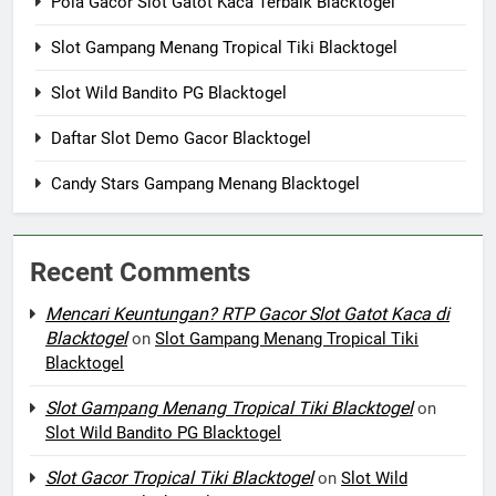
Pola Gacor Slot Gatot Kaca Terbaik Blacktogel
Slot Gampang Menang Tropical Tiki Blacktogel
Slot Wild Bandito PG Blacktogel
Daftar Slot Demo Gacor Blacktogel
Candy Stars Gampang Menang Blacktogel
Recent Comments
Mencari Keuntungan? RTP Gacor Slot Gatot Kaca di
Blacktogel
on
Slot Gampang Menang Tropical Tiki
Blacktogel
Slot Gampang Menang Tropical Tiki Blacktogel
on
Slot Wild Bandito PG Blacktogel
Slot Gacor Tropical Tiki Blacktogel
on
Slot Wild