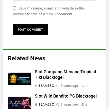
Save my name, email, and website in this
browser for the next time I comment.
Related News
Slot Gampang Menang Tropical
Tiki Blacktogel
TEAMSEO
3 years ago
1
Slot Wild Bandito PG Blacktogel
TEAMSEO
3 years ago
2