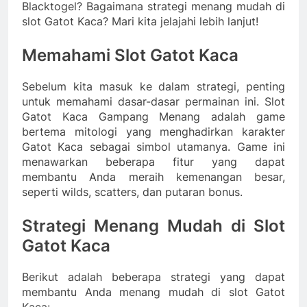
Blacktogel? Bagaimana strategi menang mudah di
slot Gatot Kaca? Mari kita jelajahi lebih lanjut!
Memahami Slot Gatot Kaca
Sebelum kita masuk ke dalam strategi, penting
untuk memahami dasar-dasar permainan ini. Slot
Gatot Kaca Gampang Menang adalah game
bertema mitologi yang menghadirkan karakter
Gatot Kaca sebagai simbol utamanya. Game ini
menawarkan beberapa fitur yang dapat
membantu Anda meraih kemenangan besar,
seperti wilds, scatters, dan putaran bonus.
Strategi Menang Mudah di Slot
Gatot Kaca
Berikut adalah beberapa strategi yang dapat
membantu Anda menang mudah di slot Gatot