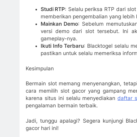
Studi RTP
: Selalu periksa RTP dari sl
memberikan pengembalian yang lebih 
Mainkan Demo
: Sebelum memutuskan 
versi demo dari slot tersebut. Ini
gameplay-nya.
Ikuti Info Terbaru
: Blacktogel selalu m
pastikan untuk selalu memeriksa informa
Kesimpulan
Bermain slot memang menyenangkan, tetapi
cara memilih slot gacor yang gampang men
karena situs ini selalu menyediakan
daftar 
pengalaman bermain terbaik.
Jadi, tunggu apalagi? Segera kunjungi Blac
gacor hari ini!