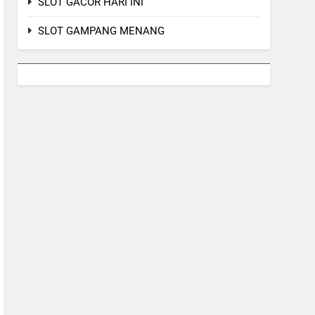
SLOT GACOR HARI INI
SLOT GAMPANG MENANG