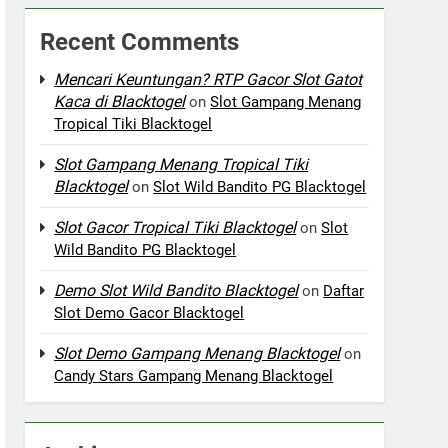
Recent Comments
Mencari Keuntungan? RTP Gacor Slot Gatot
Kaca di Blacktogel
on
Slot Gampang Menang
Tropical Tiki Blacktogel
Slot Gampang Menang Tropical Tiki
Blacktogel
on
Slot Wild Bandito PG Blacktogel
Slot Gacor Tropical Tiki Blacktogel
on
Slot
Wild Bandito PG Blacktogel
Demo Slot Wild Bandito Blacktogel
on
Daftar
Slot Demo Gacor Blacktogel
Slot Demo Gampang Menang Blacktogel
on
Candy Stars Gampang Menang Blacktogel