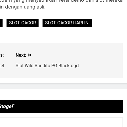
odern yang menyediakan versi demo dari slot mereka
n dengan uang asli.
SLOT GACOR
SLOT GACOR HARI INI
s:
Next:
el
Slot Wild Bandito PG Blacktogel
ktogel
”