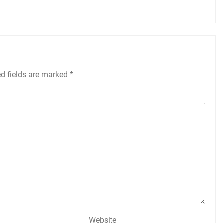
ed fields are marked
*
Website