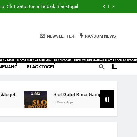
cor Slot Gatot Kaca Terbaik Blacktogel
pang Menang Tropical Tiki Blacktogel
Slot Wild Bandito PG Blacktogel
NEWSLETTER
RANDOM NEWS
Daftar Slot Demo Gacor Blacktogel
or Gampang Menang
tus Slot Gacor, Blacktogel
cor Slot Gatot Kaca Terbaik Blacktogel
acor Hari Ini
NG BESAR HANYA DI SINI!
JACKPOT MENGGIURKAN. DAFTAR SEKARANG UNTUK KESEMPATAN MENANG BESAR!
LAH DENGAN SITUS SLOT TERBAIK DAN NIKMATI PENGALAMAN BERMAIN YANG GACOR DAN SERU.
SLOT GAMPANG MENANG: TEMUKAN RAHASIA SLOT GAMPANG MENANG DI SITUS TERPE
BLACKTOGEL: NIKMATI PERMAINAN SLOT GACOR DAN TOGEL
 MENANG
BLACKTOGEL
pang Menang Tropical Tiki Blacktogel
Slot Wild Bandito PG Blacktogel
Slot Gatot Kaca Gampang Menang Blacktogel
Daftar Slot Demo Gacor Blacktogel
3 Years Ago