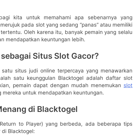
 bagi kita untuk memahami apa sebenarnya yang
” merujuk pada slot yang sedang “panas” atau memiliki
tertentu. Oleh karena itu, banyak pemain yang selalu
apan mendapatkan keuntungan lebih.
sebagai Situs Slot Gacor?
h satu situs judi online terpercaya yang menawarkan
alah satu keunggulan Blacktogel adalah daftar slot
emikian, pemain dapat dengan mudah menemukan
slot
g mereka untuk mendapatkan keuntungan.
enang di Blacktogel
(Return to Player) yang berbeda, ada beberapa tips
 di Blacktogel: