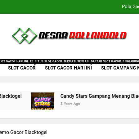
Pola Ga
Slot Gam
LACKTOGEL: Slot Gac
,Daftar Slot Gacor,Slot Gacor Hari Ini ,Slot Gampang Menang, Si
Pola Ga
Dan Daftar Slot G
LOT GACOR HARI INI: TEMUKAN UPDATE TERBARU MENGENAI SLOT GACOR HARI INI. PELUANG MENA
SITUS SLOT GACOR: NIKMATI SENSASI BERMAIN SLOT GACOR DENGAN 
DAFTAR SLOT GACOR: BERGABUNG
SLOT GACOR
SLOT GACOR HARI INI
SLOT GAMPANG
Slot Gam
Candy Stars Gampang Menang Blacktogel
3 Years Ago
Demo Gacor Blacktogel