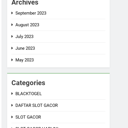
Archives
September 2023
August 2023
July 2023
June 2023
May 2023
Categories
BLACKTOGEL
DAFTAR SLOT GACOR
SLOT GACOR