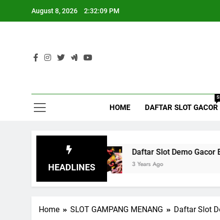
Skip
August 8, 2026
2:32:10 PM
to
content
B
Slot Gacor
S
HOME
DAFTAR SLOT GACOR
acktogel
Daftar Slot Demo Gacor Blacktogel
3 Years Ago
HEADLINES
Home
SLOT GAMPANG MENANG
Daftar Slot 