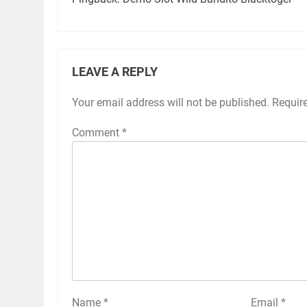
LEAVE A REPLY
Your email address will not be published.
Requir
Comment
*
Name
*
Email
*