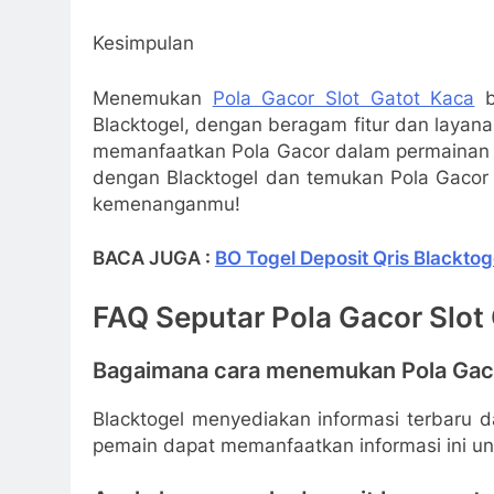
Kesimpulan
Menemukan
Pola Gacor Slot Gatot Kaca
b
Blacktogel, dengan beragam fitur dan layana
memanfaatkan Pola Gacor dalam permainan Sl
dengan Blacktogel dan temukan Pola Gacor 
kemenanganmu!
BACA JUGA :
BO Togel Deposit Qris Blacktog
FAQ Seputar Pola Gacor Slot 
Bagaimana cara menemukan Pola Gacor
Blacktogel menyediakan informasi terbaru d
pemain dapat memanfaatkan informasi ini u