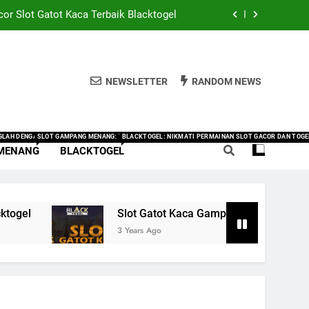
cor Slot Gatot Kaca Terbaik Blacktogel
pang Menang Tropical Tiki Blacktogel
Slot Wild Bandito PG Blacktogel
NEWSLETTER
RANDOM NEWS
Daftar Slot Demo Gacor Blacktogel
or Gampang Menang
tus Slot Gacor, Blacktogel
cor Slot Gatot Kaca Terbaik Blacktogel
acor Hari Ini
NG BESAR HANYA DI SINI!
JACKPOT MENGGIURKAN. DAFTAR SEKARANG UNTUK KESEMPATAN MENANG BESAR!
LAH DENGAN SITUS SLOT TERBAIK DAN NIKMATI PENGALAMAN BERMAIN YANG GACOR DAN SERU.
SLOT GAMPANG MENANG: TEMUKAN RAHASIA SLOT GAMPANG MENANG DI SITUS TERPE
BLACKTOGEL: NIKMATI PERMAINAN SLOT GACOR DAN TOGEL
 MENANG
BLACKTOGEL
pang Menang Tropical Tiki Blacktogel
Slot Wild Bandito PG Blacktogel
Slot Gatot Kaca Gampang Menang Blacktogel
Daftar Slot Demo Gacor Blacktogel
3 Years Ago