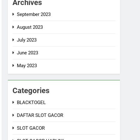
Archives
September 2023
August 2023
July 2023
June 2023
May 2023
Categories
BLACKTOGEL
DAFTAR SLOT GACOR
SLOT GACOR