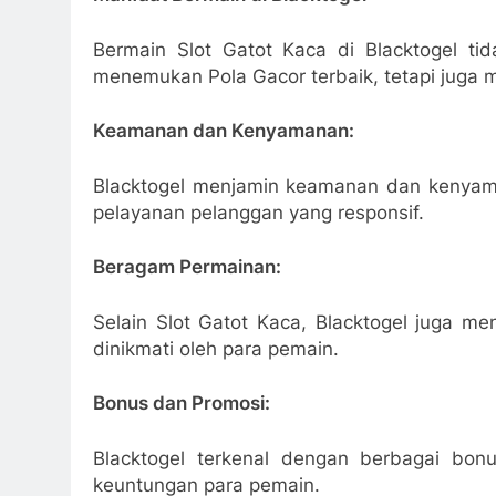
Bermain Slot Gatot Kaca di Blacktogel t
menemukan Pola Gacor terbaik, tetapi juga 
Keamanan dan Kenyamanan:
Blacktogel menjamin keamanan dan kenya
pelayanan pelanggan yang responsif.
Beragam Permainan:
Selain Slot Gatot Kaca, Blacktogel juga me
dinikmati oleh para pemain.
Bonus dan Promosi:
Blacktogel terkenal dengan berbagai bo
keuntungan para pemain.