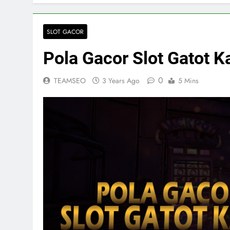
SLOT GACOR
Pola Gacor Slot Gatot K
0
TEAMSEO
3 Years Ago
5 Mins