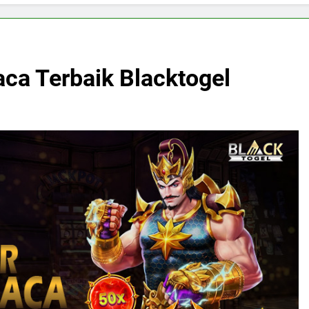
aca Terbaik Blacktogel