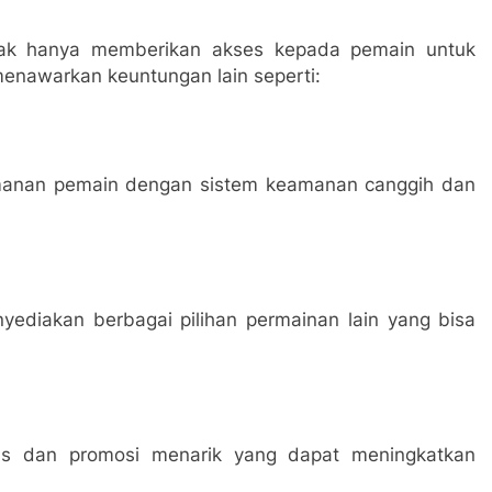
idak hanya memberikan akses kepada pemain untuk
menawarkan keuntungan lain seperti:
manan pemain dengan sistem keamanan canggih dan
nyediakan berbagai pilihan permainan lain yang bisa
nus dan promosi menarik yang dapat meningkatkan