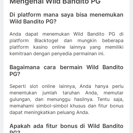
Mengenai Wild Bandito PG
Di platform mana saya bisa menemukan
Wild Bandito PG?
Anda dapat menemukan Wild Bandito PG di
platform Blacktogel dan mungkin beberapa
platform kasino online lainnya yang memiliki
kemitraan dengan penyedia permainan ini.
Bagaimana cara bermain Wild Bandito
PG?
Seperti slot online lainnya, Anda hanya perlu
menentukan jumlah taruhan Anda, memutar
gulungan, dan menunggu hasilnya. Tentu saja,
memahami simbol-simbol khusus dan fitur bonus
dapat meningkatkan peluang Anda.
Apakah ada fitur bonus di Wild Bandito
PG?