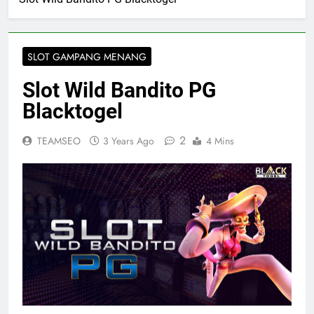
SLOT GAMPANG MENANG
Slot Wild Bandito PG
Blacktogel
2
TEAMSEO
3 Years Ago
4 Mins