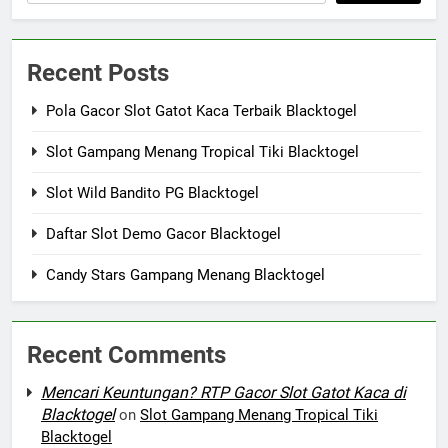
Recent Posts
Pola Gacor Slot Gatot Kaca Terbaik Blacktogel
Slot Gampang Menang Tropical Tiki Blacktogel
Slot Wild Bandito PG Blacktogel
Daftar Slot Demo Gacor Blacktogel
Candy Stars Gampang Menang Blacktogel
Recent Comments
Mencari Keuntungan? RTP Gacor Slot Gatot Kaca di
Blacktogel
on
Slot Gampang Menang Tropical Tiki
Blacktogel