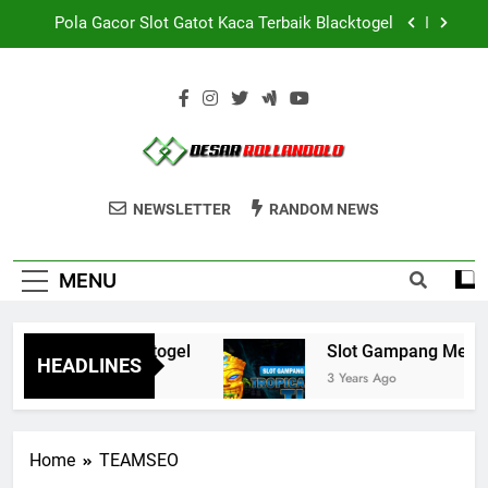
Skip
Pola Gacor Slot Gatot Kaca Terbaik Blacktogel
to
content
Slot Gampang Menang Tropical Tiki Blacktogel
Slot Wild Bandito PG Blacktogel
Daftar Slot Demo Gacor Blacktogel
BLACKTOGEL:
Slot Gacor,Daftar Slot Gacor,Slot Gacor Hari
NEWSLETTER
RANDOM NEWS
Pola Gacor Slot Gatot Kaca Terbaik Blacktogel
Slot Gacor
Ini ,Slot Gampang Menang, Situs Slot Gacor,
Blacktogel
Slot Gampang Menang Tropical Tiki Blacktogel
Gampang
MENU
Menang Dan
Slot Wild Bandito PG Blacktogel
aca Terbaik Blacktogel
Slot Gampang Menang T
Daftar Slot Gacor
Daftar Slot Demo Gacor Blacktogel
HEADLINES
3 Years Ago
Hari Ini
Home
TEAMSEO