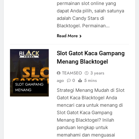
permainan slot online yang
dapat Anda pilih, salah satunya
adalah Candy Stars di
Blacktogel. Permainan…
Read More
Slot Gatot Kaca Gampang
Menang Blacktogel
TEAMSEO
3 years
ago
0
5 mins
SLOT GAMPANG
Strategi Menang Mudah di Slot
MENANG
Gatot Kaca Blacktogel Anda
mencari cara untuk menang di
Slot Gatot Kaca Gampang
Menang Blacktogel? Inilah
panduan lengkap untuk
memahami dan menguasai