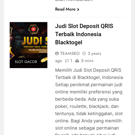
Read More
Judi Slot Deposit QRIS
Terbaik Indonesia
Blacktogel
TEAMSEO
3 years
ago
1
5 mins
SLOT GACOR
Memilih Judi Slot Deposit QRIS
Terbaik di Blacktogel, Indonesia
Setiap penikmat permainan judi
online memiliki preferensi yang
berbeda-beda. Ada yang suka
poker, roulette, blackjack, dan
tentunya, tidak ketinggalan, slot
online. Bagi Anda yang memilih
slot online sebagai permainan