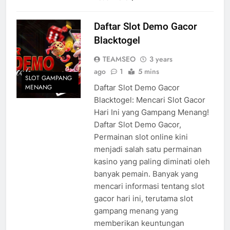
Daftar Slot Demo Gacor
Blacktogel
TEAMSEO
3 years
ago
1
5 mins
SLOT GAMPANG
Daftar Slot Demo Gacor
MENANG
Blacktogel: Mencari Slot Gacor
Hari Ini yang Gampang Menang!
Daftar Slot Demo Gacor,
Permainan slot online kini
menjadi salah satu permainan
kasino yang paling diminati oleh
banyak pemain. Banyak yang
mencari informasi tentang slot
gacor hari ini, terutama slot
gampang menang yang
memberikan keuntungan