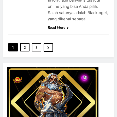
favorit, ada banyak situs judi
online yang bisa Anda pilih.
Salah satunya adalah Blacktogel,
yang dikenal sebagai…
Read More
1
2
3