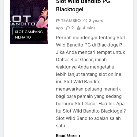
Slot Wild Bandito PG
Blacktogel
TEAMSEO
3 years
ago
2
4 mins
SLOT GAMPANG
Pernah mendengar tentang Slot
MENANG
Wild Bandito PG di Blacktogel?
Jika Anda mencari tempat untuk
Daftar Slot Gacor, inilah
waktunya Anda mengetahui
lebih lanjut tentang slot online
ini. Slot Wild Bandito
menawarkan peluang menarik
bagi para pemain yang sedang
berburu Slot Gacor Hari Ini. Apa
Itu Slot Wild Bandito Blacktogel?
Slot Wild Bandito adalah salah
satu…
Read More