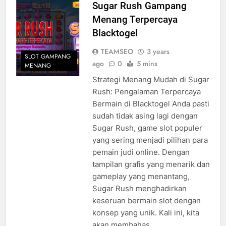
Sugar Rush Gampang
Menang Terpercaya
Blacktogel
TEAMSEO
3 years
SLOT GAMPANG
ago
0
5 mins
MENANG
Strategi Menang Mudah di Sugar
Rush: Pengalaman Terpercaya
Bermain di Blacktogel Anda pasti
sudah tidak asing lagi dengan
Sugar Rush, game slot populer
yang sering menjadi pilihan para
pemain judi online. Dengan
tampilan grafis yang menarik dan
gameplay yang menantang,
Sugar Rush menghadirkan
keseruan bermain slot dengan
konsep yang unik. Kali ini, kita
akan membahas…