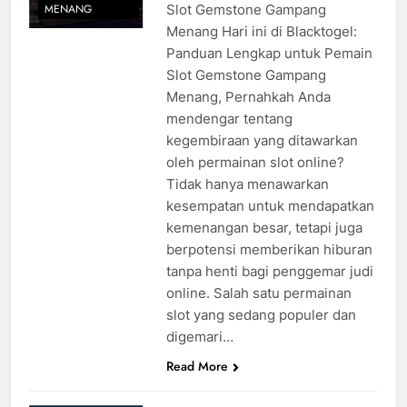
Slot Gemstone Gampang
MENANG
Menang Hari ini di Blacktogel:
Panduan Lengkap untuk Pemain
Slot Gemstone Gampang
Menang, Pernahkah Anda
mendengar tentang
kegembiraan yang ditawarkan
oleh permainan slot online?
Tidak hanya menawarkan
kesempatan untuk mendapatkan
kemenangan besar, tetapi juga
berpotensi memberikan hiburan
tanpa henti bagi penggemar judi
online. Salah satu permainan
slot yang sedang populer dan
digemari…
Read More