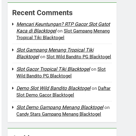
Recent Comments
Mencari Keuntungan? RTP Gacor Slot Gatot
Kaca di Blacktogel
on
Slot Gampang Menang
Tropical Tiki Blacktogel
Slot Gampang Menang Tropical Tiki
Blacktogel
on
Slot Wild Bandito PG Blacktogel
Slot Gacor Tropical Tiki Blacktogel
on
Slot
Wild Bandito PG Blacktogel
Demo Slot Wild Bandito Blacktogel
on
Daftar
Slot Demo Gacor Blacktogel
Slot Demo Gampang Menang Blacktogel
on
Candy Stars Gampang Menang Blacktogel