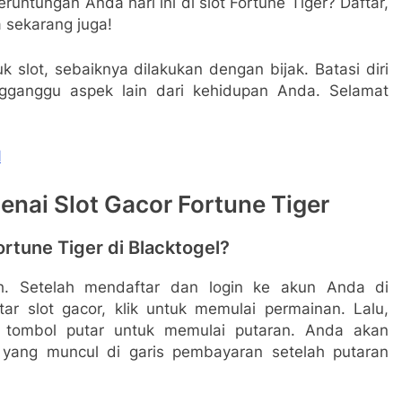
untungan Anda hari ini di slot Fortune Tiger? Daftar,
 sekarang juga!
k slot, sebaiknya dilakukan dengan bijak. Batasi diri
gganggu aspek lain dari kehidupan Anda. Selamat
l
ai Slot Gacor Fortune Tiger
rtune Tiger di Blacktogel?
h. Setelah mendaftar dan login ke akun Anda di
tar slot gacor, klik untuk memulai permainan. Lalu,
 tombol putar untuk memulai putaran. Anda akan
yang muncul di garis pembayaran setelah putaran