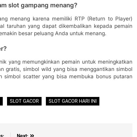
lam slot gampang menang?
ang menang karena memiliki RTP (Return to Player)
otal taruhan yang dapat dikembalikan kepada pemain
 semakin besar peluang Anda untuk menang.
er?
unik yang memungkinkan pemain untuk meningkatkan
 gratis, simbol wild yang bisa menggantikan simbol
n simbol scatter yang bisa membuka bonus putaran
SLOT GACOR
SLOT GACOR HARI INI
s:
Next: