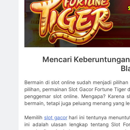
Mencari Keberuntungan d
Bl
Bermain di slot online sudah menjadi pilihan 
pilihan, permainan Slot Gacor Fortune Tiger d
penggemar slot online. Mengapa? Karena s
bermain, tetapi juga peluang menang yang le
Memilih
slot gacor
hari ini tentunya menuntu
ini adalah ulasan lengkap tentang Slot Fo