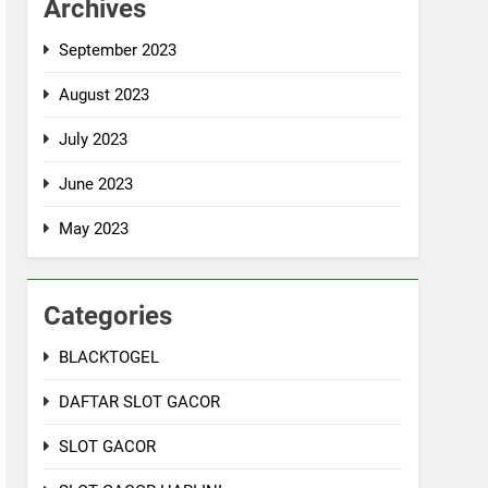
Archives
September 2023
August 2023
July 2023
June 2023
May 2023
Categories
BLACKTOGEL
DAFTAR SLOT GACOR
SLOT GACOR