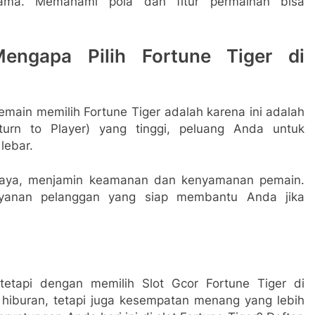
utama. Memahami pola dan fitur permainan bisa
ngapa Pilih Fortune Tiger di
ain memilih Fortune Tiger adalah karena ini adalah
rn to Player) yang tinggi, peluang Anda untuk
lebar.
percaya, menjamin keamanan dan kenyamanan pemain.
 layanan pelanggan yang siap membantu Anda jika
etapi dengan memilih Slot Gcor Fortune Tiger di
hiburan, tetapi juga kesempatan menang yang lebih