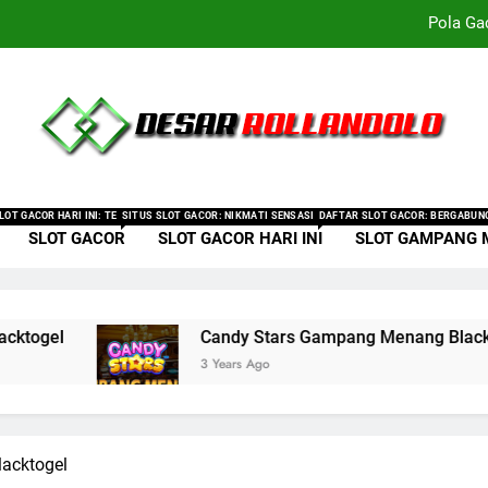
Pola Ga
Slot Gam
LACKTOGEL: Slot Gac
,Daftar Slot Gacor,Slot Gacor Hari Ini ,Slot Gampang Menang, Si
Pola Ga
Dan Daftar Slot G
LOT GACOR HARI INI: TEMUKAN UPDATE TERBARU MENGENAI SLOT GACOR HARI INI. PELUANG MENA
SITUS SLOT GACOR: NIKMATI SENSASI BERMAIN SLOT GACOR DENGAN 
DAFTAR SLOT GACOR: BERGABUNG
SLOT GACOR
SLOT GACOR HARI INI
SLOT GAMPANG
Slot Gam
Candy Stars Gampang Menang Blacktogel
3 Years Ago
lacktogel