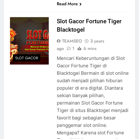
Read More
Slot Gacor Fortune Tiger
Blacktogel
TEAMSEO
3 years
ago
1
6 mins
Mencari Keberuntungan di Slot
SLOT GACOR
Gacor Fortune Tiger di
Blacktogel Bermain di slot online
sudah menjadi pilihan hiburan
populer di era digital. Diantara
sekian banyak pilihan,
permainan Slot Gacor Fortune
Tiger di situs Blacktogel menjadi
favorit bagi sebagian besar
penggemar slot online.
Mengapa? Karena slot Fortune