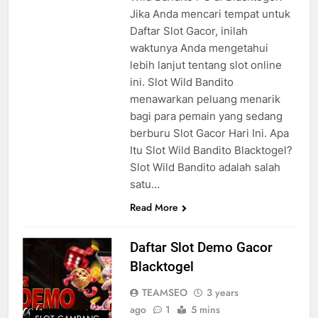
Jika Anda mencari tempat untuk
Daftar Slot Gacor, inilah
waktunya Anda mengetahui
lebih lanjut tentang slot online
ini. Slot Wild Bandito
menawarkan peluang menarik
bagi para pemain yang sedang
berburu Slot Gacor Hari Ini. Apa
Itu Slot Wild Bandito Blacktogel?
Slot Wild Bandito adalah salah
satu…
Read More
Daftar Slot Demo Gacor
Blacktogel
TEAMSEO
3 years
ago
1
5 mins