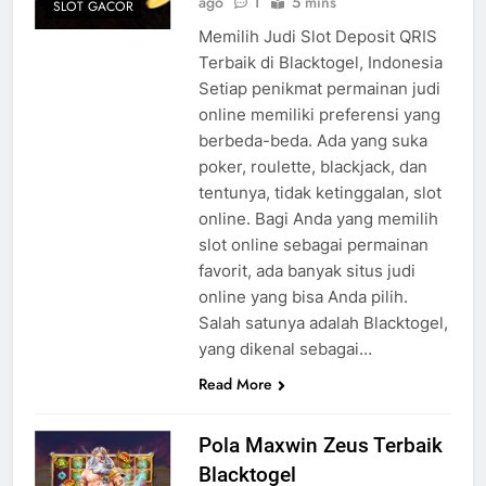
ago
1
5 mins
SLOT GACOR
Memilih Judi Slot Deposit QRIS
Terbaik di Blacktogel, Indonesia
Setiap penikmat permainan judi
online memiliki preferensi yang
berbeda-beda. Ada yang suka
poker, roulette, blackjack, dan
tentunya, tidak ketinggalan, slot
online. Bagi Anda yang memilih
slot online sebagai permainan
favorit, ada banyak situs judi
online yang bisa Anda pilih.
Salah satunya adalah Blacktogel,
yang dikenal sebagai…
Read More
Pola Maxwin Zeus Terbaik
Blacktogel