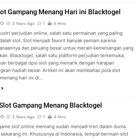
lot Gampang Menang Hari ini Blacktogel
EO
3 Years Ago
1
6 Mins
ustri perjudian online, salah satu permainan yang paling
dalah slot. Slot menjadi favorit banyak pemain karena
anaannya dan peluang besar untuk meraih kemenangan yang
an. Blacktogel, salah satu platform perjudian terkemuka,
an berbagai opsi slot yang menarik dengan harapan
an hadiah besar. Artikel ini akan membahas pola slot
menang hari ini di…
 Slot Gampang Menang Blacktogel
EO
3 Years Ago
1
4 Mins
game slot online memang sudah menjadi tren dalam dunia
 sekarang ini. Khususnya di Indonesia, tempat bermain slot