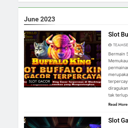
June 2023
Slot B
TEAMS
Bermain S
Memukau 
permaina
merupakan
terpercay
SLOT GACOR
diragukan
tak terlu
Read More
Slot G