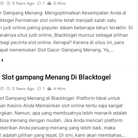
EO
3 Years Ago
1
5 Mins
or Gampang Menang: Mengoptimalkan Kesempatan Anda di
cktogel Permainan slot online telah menjadi salah satu
 judi online paling populer dalam beberapa tahun terakhir. Di
raknya situs judi online, Blacktogel muncul sebagai pilihan
bagi pecinta slot online. Kenapa? Karena di situs ini, para
apat menemukan Slot Gacor Gampang Menang. Ya,…
 Slot gampang Menang Di Blacktogel
EO
3 Years Ago
1
4 Mins
ot Gampang Menang di Blacktogel: Platform Ideal untuk
an Kasino Anda Memainkan slot online tentu saja sangat
gkan. Namun, apa yang membuatnya lebih menarik adalah
 bisa menang dengan mudah. Jika Anda mencari platform
berikan Anda peluang menang yang lebih baik, maka
l adalah pilihan yang tepat. Di sini, kami akan membahas…