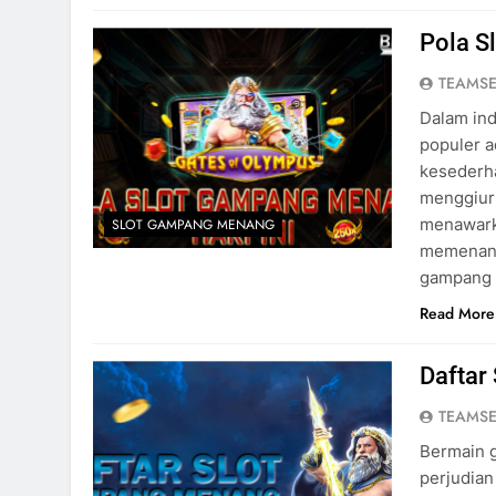
Pola S
TEAMS
Dalam ind
populer a
kesederh
menggiurk
menawark
SLOT GAMPANG MENANG
memenangk
gampang 
Read More
Daftar
TEAMS
Bermain 
perjudian