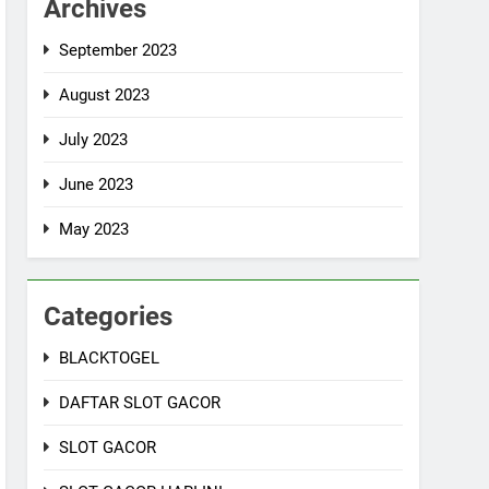
Archives
September 2023
August 2023
July 2023
June 2023
May 2023
Categories
BLACKTOGEL
DAFTAR SLOT GACOR
SLOT GACOR