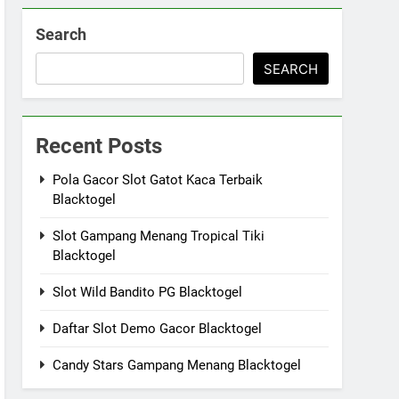
Search
SEARCH
Recent Posts
Pola Gacor Slot Gatot Kaca Terbaik
Blacktogel
Slot Gampang Menang Tropical Tiki
Blacktogel
Slot Wild Bandito PG Blacktogel
Daftar Slot Demo Gacor Blacktogel
Candy Stars Gampang Menang Blacktogel