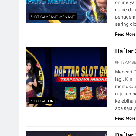
online ya
game dan 
penggemar
SLOT GAMPANG MENANG
sering di
Read More
Daftar
TEAMS
Mencari D
lagi. Kin
memukau d
rujukan b
kelebihan
SLOT GACOR
apa saja 
Read More
Daftar