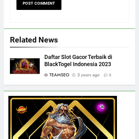
Related News
Daftar Slot Gacor Terbaik di
BlackTogel Indonesia 2023
TEAMSEO
3 years ago
0