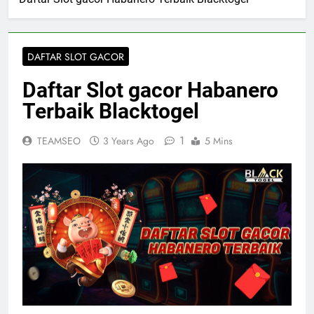
DAFTAR SLOT GACOR
Daftar Slot gacor Habanero
Terbaik Blacktogel
1
TEAMSEO
3 Years Ago
5 Mins