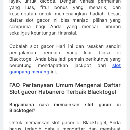
layak untuk dicoba. Dengan variasi permainan
yang luas, fitur bonus yang menarik, dan
kesempatan untuk memenangkan hadiah besar,
daftar slot gacor ini bisa menjadi pilihan yang
sempurna bagi Anda yang mencari hiburan
sekaligus keuntungan finansial.
Cobalah slot gacor Hari ini dan rasakan sendiri
pengalaman bermain yang luar biasa di
Blacktogel. Anda bisa jadi pemain berikutnya yang
beruntung mendapatkan jackpot dari
slot
gampang menang
ini.
FAQ Pertanyaan Umum Mengenai Daftar
Slot gacor Habanero Terbaik Blacktogel
Bagaimana cara memainkan slot gacor di
Blacktogel?
Untuk memainkan slot gacor di Blacktogel, Anda
harus terlebih dahulu mendaftar dan membuat