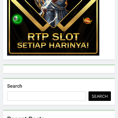
Search
SEARCH