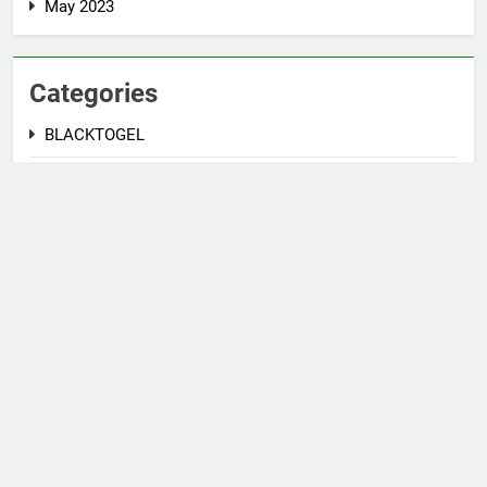
May 2023
Categories
BLACKTOGEL
DAFTAR SLOT GACOR
SLOT GACOR
SLOT GACOR HARI INI
SLOT GAMPANG MENANG
Newsmatic - News WordPress Theme 2026. Powered By
.
BlazeThemes