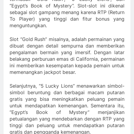
“Egypt’s Book of Mystery”. Slot-slot ini dikenal
sebagai slot gampang menang karena RTP (Return
To Player) yang tinggi dan fitur bonus yang
menguntungkan.
Slot “Gold Rush” misalnya, adalah permainan yang
dibuat dengan detail sempurna dan memberikan
pengalaman bermain yang imersif. Dengan latar
belakang perburuan emas di California, permainan
ini memberikan kesempatan kepada pemain untuk
memenangkan jackpot besar.
Selanjutnya, “5 Lucky Lions” menawarkan simbol-
simbol beruntung dan berbagai macam putaran
gratis yang bisa meningkatkan peluang pemain
untuk mendapatkan kemenangan. Sementara itu,
“Egypt’s Book of Mystery” menjanjikan
petualangan yang mendebarkan dengan RTP yang
tinggi dan peluang untuk mendapatkan putaran
gratis dan pengganda kemenangan.