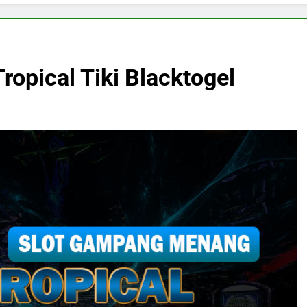
opical Tiki Blacktogel