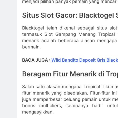
menjadi pilihan banyak pemain yang mencari
Situs Slot Gacor: Blacktogel 
Blacktogel telah dikenal sebagai situs s
termasuk Slot Gampang Menang Tropical 
menarik adalah beberapa alasan mengapa 
bermain.
BACA JUGA :
Wild Bandito Deposit Qris Blac
Beragam Fitur Menarik di Trop
Salah satu alasan mengapa Tropical Tiki ma
fitur menarik yang disediakan. Fitur-fitur 
juga memperbesar peluang pemain untuk meme
bonus multipliers, semuanya hadir un
mengasyikkan.