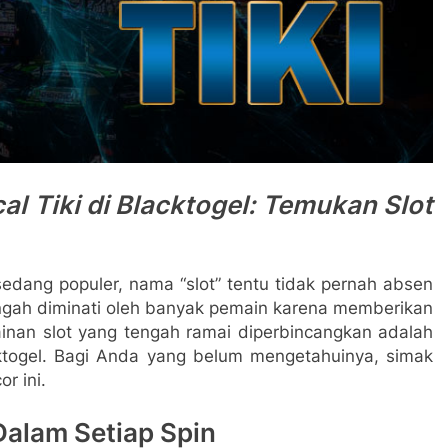
l Tiki di Blacktogel: Temukan Slot
sedang populer, nama “slot” tentu tidak pernah absen
engah diminati oleh banyak pemain karena memberikan
inan slot yang tengah ramai diperbincangkan adalah
ktogel. Bagi Anda yang belum mengetahuinya, simak
r ini.
 Dalam Setiap Spin