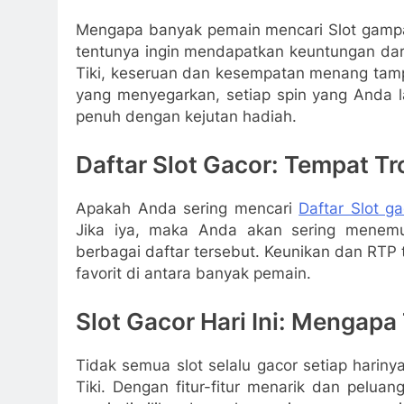
Mengapa banyak pemain mencari Slot gamp
tentunya ingin mendapatkan keuntungan dari
Tiki, keseruan dan kesempatan menang tam
yang menyegarkan, setiap spin yang Anda 
penuh dengan kejutan hadiah.
Daftar Slot Gacor: Tempat Tro
Apakah Anda sering mencari
Daftar Slot ga
Jika iya, maka Anda akan sering menem
berbagai daftar tersebut. Keunikan dan RTP
favorit di antara banyak pemain.
Slot Gacor Hari Ini: Mengapa 
Tidak semua slot selalu gacor setiap harinya
Tiki. Dengan fitur-fitur menarik dan pelua