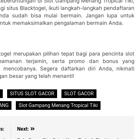
keberuntungan di Slot Gampang Menang Tropical Tiki,
 situs Blacktogel, ikuti langkah-langkah pendaftaran
Anda sudah bisa mulai bermain. Jangan lupa untuk
untuk memaksimalkan pengalaman bermain Anda.
ogel merupakan pilihan tepat bagi para pencinta slot
 keamanan terjamin, serta promo dan bonus yang
k mencobanya. Segera daftarkan diri Anda, nikmati
gan besar yang telah menanti!
SITUS SLOT GACOR
SLOT GACOR
ANG
Slot Gampang Menang Tropical Tiki
s:
Next: