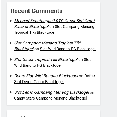
Recent Comments
Mencari Keuntungan? RTP Gacor Slot Gatot
Kaca di Blacktogel
on
Slot Gampang Menang
Tropical Tiki Blacktogel
Slot Gampang Menang Tropical Tiki
Blacktogel
on
Slot Wild Bandito PG Blacktogel
Slot Gacor Tropical Tiki Blacktogel
on
Slot
Wild Bandito PG Blacktogel
Demo Slot Wild Bandito Blacktogel
on
Daftar
Slot Demo Gacor Blacktogel
Slot Demo Gampang Menang Blacktogel
on
Candy Stars Gampang Menang Blacktogel