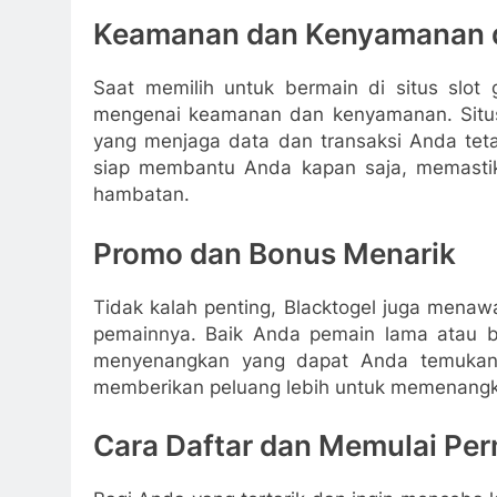
Keamanan dan Kenyamanan d
Saat memilih untuk bermain di situs slot g
mengenai keamanan dan kenyamanan. Situs 
yang menjaga data dan transaksi Anda tetap
siap membantu Anda kapan saja, memasti
hambatan.
Promo dan Bonus Menarik
Tidak kalah penting, Blacktogel juga mena
pemainnya. Baik Anda pemain lama atau b
menyenangkan yang dapat Anda temukan
memberikan peluang lebih untuk memenangka
Cara Daftar dan Memulai Pe