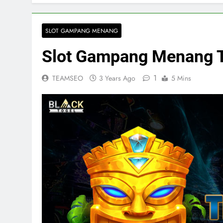
SLOT GAMPANG MENANG
Slot Gampang Menang Tr
1
TEAMSEO
3 Years Ago
5 Mins