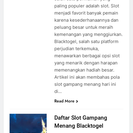
paling populer adalah slot. Slot
menjadi favorit banyak pemain
karena kesederhanaannya dan
peluang besar untuk meraih
kemenangan yang menggiurkan.
Blacktogel, salah satu platform
perjudian terkemuka,
menawarkan berbagai opsi slot
yang menarik dengan harapan
memenangkan hadiah besar.
Artikel ini akan membahas pola
slot gampang menang hari ini
di…
Read More
Daftar Slot Gampang
Menang Blacktogel