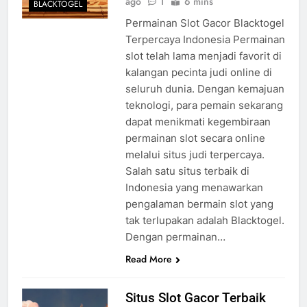
ago
1
6 mins
BLACKTOGEL
Permainan Slot Gacor Blacktogel
Terpercaya Indonesia Permainan
slot telah lama menjadi favorit di
kalangan pecinta judi online di
seluruh dunia. Dengan kemajuan
teknologi, para pemain sekarang
dapat menikmati kegembiraan
permainan slot secara online
melalui situs judi terpercaya.
Salah satu situs terbaik di
Indonesia yang menawarkan
pengalaman bermain slot yang
tak terlupakan adalah Blacktogel.
Dengan permainan…
Read More
Situs Slot Gacor Terbaik