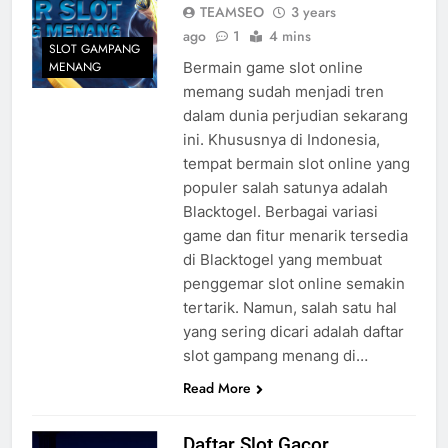
TEAMSEO
3 years
ago
1
4 mins
SLOT GAMPANG
Bermain game slot online
MENANG
memang sudah menjadi tren
dalam dunia perjudian sekarang
ini. Khususnya di Indonesia,
tempat bermain slot online yang
populer salah satunya adalah
Blacktogel. Berbagai variasi
game dan fitur menarik tersedia
di Blacktogel yang membuat
penggemar slot online semakin
tertarik. Namun, salah satu hal
yang sering dicari adalah daftar
slot gampang menang di…
Read More
Daftar Slot Gacor