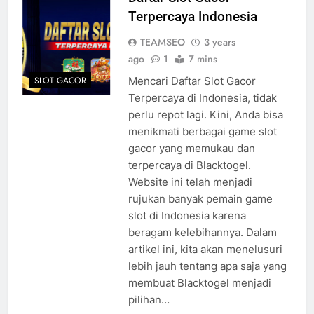
Terpercaya Indonesia
TEAMSEO
3 years
ago
1
7 mins
Mencari Daftar Slot Gacor
SLOT GACOR
Terpercaya di Indonesia, tidak
perlu repot lagi. Kini, Anda bisa
menikmati berbagai game slot
gacor yang memukau dan
terpercaya di Blacktogel.
Website ini telah menjadi
rujukan banyak pemain game
slot di Indonesia karena
beragam kelebihannya. Dalam
artikel ini, kita akan menelusuri
lebih jauh tentang apa saja yang
membuat Blacktogel menjadi
pilihan…