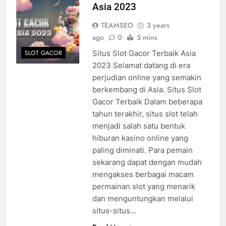
Asia 2023
TEAMSEO
3 years
ago
0
5 mins
Situs Slot Gacor Terbaik Asia
SLOT GACOR
2023 Selamat datang di era
perjudian online yang semakin
berkembang di Asia. Situs Slot
Gacor Terbaik Dalam beberapa
tahun terakhir, situs slot telah
menjadi salah satu bentuk
hiburan kasino online yang
paling diminati. Para pemain
sekarang dapat dengan mudah
mengakses berbagai macam
permainan slot yang menarik
dan menguntungkan melalui
situs-situs…