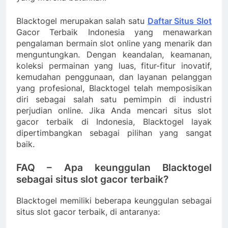
Blacktogel merupakan salah satu
Daftar Situs Slot
Gacor Terbaik Indonesia yang menawarkan
pengalaman bermain slot online yang menarik dan
menguntungkan. Dengan keandalan, keamanan,
koleksi permainan yang luas, fitur-fitur inovatif,
kemudahan penggunaan, dan layanan pelanggan
yang profesional, Blacktogel telah memposisikan
diri sebagai salah satu pemimpin di industri
perjudian online. Jika Anda mencari situs slot
gacor terbaik di Indonesia, Blacktogel layak
dipertimbangkan sebagai pilihan yang sangat
baik.
FAQ – Apa keunggulan Blacktogel
sebagai situs slot gacor terbaik?
Blacktogel memiliki beberapa keunggulan sebagai
situs slot gacor terbaik, di antaranya: