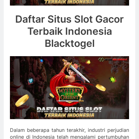
Daftar Situs Slot Gacor
Terbaik Indonesia
Blacktogel
Dalam beberapa tahun terakhir, industri perjudian
online di Indonesia telah mengalami pertumbuhan