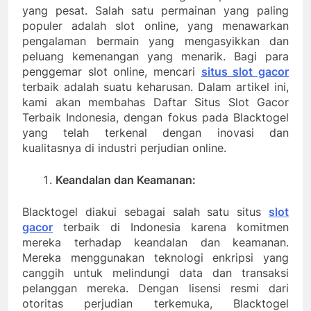
yang pesat. Salah satu permainan yang paling
populer adalah slot online, yang menawarkan
pengalaman bermain yang mengasyikkan dan
peluang kemenangan yang menarik. Bagi para
penggemar slot online, mencari
situs slot gacor
terbaik adalah suatu keharusan. Dalam artikel ini,
kami akan membahas Daftar Situs Slot Gacor
Terbaik Indonesia, dengan fokus pada Blacktogel
yang telah terkenal dengan inovasi dan
kualitasnya di industri perjudian online.
Keandalan dan Keamanan:
Blacktogel diakui sebagai salah satu situs
slot
gacor
terbaik di Indonesia karena komitmen
mereka terhadap keandalan dan keamanan.
Mereka menggunakan teknologi enkripsi yang
canggih untuk melindungi data dan transaksi
pelanggan mereka. Dengan lisensi resmi dari
otoritas perjudian terkemuka, Blacktogel