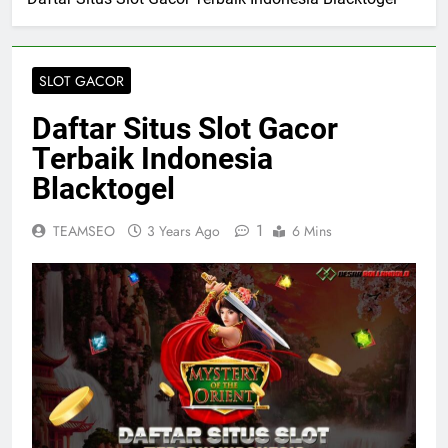
SLOT GACOR
Daftar Situs Slot Gacor
Terbaik Indonesia
Blacktogel
1
TEAMSEO
3 Years Ago
6 Mins