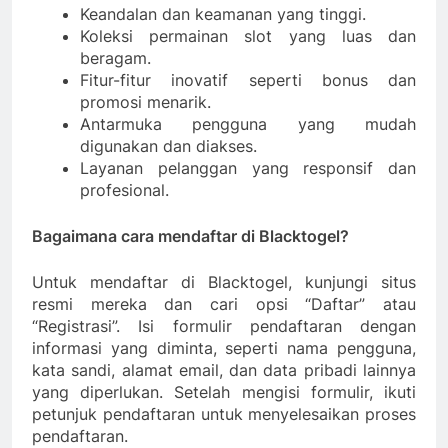
Keandalan dan keamanan yang tinggi.
Koleksi permainan slot yang luas dan
beragam.
Fitur-fitur inovatif seperti bonus dan
promosi menarik.
Antarmuka pengguna yang mudah
digunakan dan diakses.
Layanan pelanggan yang responsif dan
profesional.
Bagaimana cara mendaftar di Blacktogel?
Untuk mendaftar di Blacktogel, kunjungi situs
resmi mereka dan cari opsi “Daftar” atau
“Registrasi”. Isi formulir pendaftaran dengan
informasi yang diminta, seperti nama pengguna,
kata sandi, alamat email, dan data pribadi lainnya
yang diperlukan. Setelah mengisi formulir, ikuti
petunjuk pendaftaran untuk menyelesaikan proses
pendaftaran.