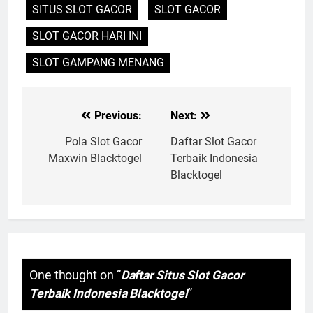
SITUS SLOT GACOR
SLOT GACOR
SLOT GACOR HARI INI
SLOT GAMPANG MENANG
Previous:
Next:
Post
navigation
Pola Slot Gacor
Daftar Slot Gacor
Maxwin Blacktogel
Terbaik Indonesia
Blacktogel
One thought on “
Daftar Situs Slot Gacor
Terbaik Indonesia Blacktogel
”