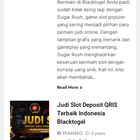
Bermain di Blacktogel Anda pasti
sudah tidak asing lagi dengan
Sugar Rush, game slot populer
yang sering menjadi pilihan para
pemain judi online. Dengan
tampilan grafis yang menarik dan
gameplay yang menantang,
Sugar Rush menghadirkan
keseruan bermain slot dengan
konsep yang unik. Kali ini, kita
akan membahas…
Read More
Judi Slot Deposit QRIS
Terbaik Indonesia
Blacktogel
TEAMSEO
3 years