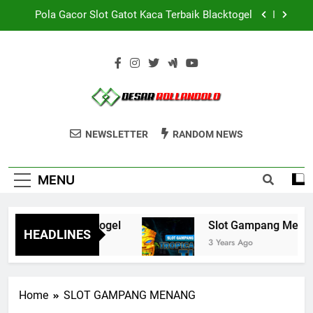
Skip
Pola Gacor Slot Gatot Kaca Terbaik Blacktogel
to
content
Slot Gampang Menang Tropical Tiki Blacktogel
Slot Wild Bandito PG Blacktogel
Daftar Slot Demo Gacor Blacktogel
BLACKTOGEL:
Slot Gacor,Daftar Slot Gacor,Slot Gacor Hari
NEWSLETTER
RANDOM NEWS
Pola Gacor Slot Gatot Kaca Terbaik Blacktogel
Slot Gacor
Ini ,Slot Gampang Menang, Situs Slot Gacor,
Blacktogel
Slot Gampang Menang Tropical Tiki Blacktogel
Gampang
MENU
Menang Dan
Slot Wild Bandito PG Blacktogel
ca Terbaik Blacktogel
Slot Gampang Menang Tr
Daftar Slot Gacor
Daftar Slot Demo Gacor Blacktogel
HEADLINES
3 Years Ago
Hari Ini
Home
SLOT GAMPANG MENANG