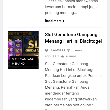
Tiger tidak hanya menawarkan
keseruan bermain, tetapi juga
peluang menang…
Read More
Slot Gemstone Gampang
Menang Hari ini Blacktogel
TEAMSEO
3 years
ago
1
6 mins
SLOT GAMPANG
Slot Gemstone Gampang
MENANG
Menang Hari ini di Blacktogel:
Panduan Lengkap untuk Pemain
Slot Gemstone Gampang
Menang, Pernahkah Anda
mendengar tentang
kegembiraan yang ditawarkan
oleh permainan slot online?