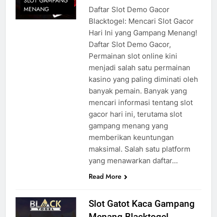
SLOT GAMPANG
Daftar Slot Demo Gacor
MENANG
Blacktogel: Mencari Slot Gacor
Hari Ini yang Gampang Menang!
Daftar Slot Demo Gacor,
Permainan slot online kini
menjadi salah satu permainan
kasino yang paling diminati oleh
banyak pemain. Banyak yang
mencari informasi tentang slot
gacor hari ini, terutama slot
gampang menang yang
memberikan keuntungan
maksimal. Salah satu platform
yang menawarkan daftar…
Read More
Slot Gatot Kaca Gampang
Menang Blacktogel