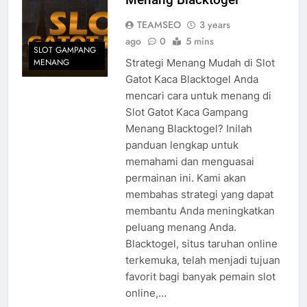
TEAMSEO
3 years
ago
0
5 mins
SLOT GAMPANG
Strategi Menang Mudah di Slot
MENANG
Gatot Kaca Blacktogel Anda
mencari cara untuk menang di
Slot Gatot Kaca Gampang
Menang Blacktogel? Inilah
panduan lengkap untuk
memahami dan menguasai
permainan ini. Kami akan
membahas strategi yang dapat
membantu Anda meningkatkan
peluang menang Anda.
Blacktogel, situs taruhan online
terkemuka, telah menjadi tujuan
favorit bagi banyak pemain slot
online,…