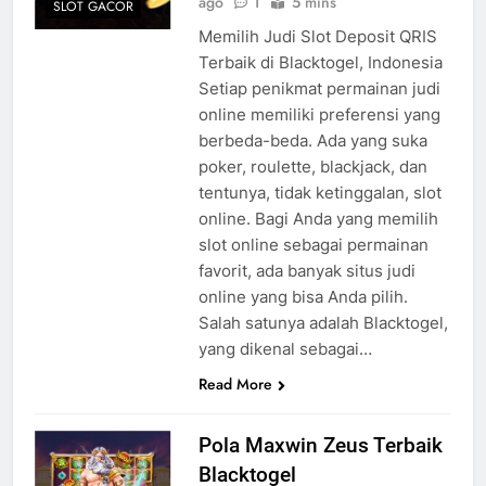
ago
1
5 mins
SLOT GACOR
Memilih Judi Slot Deposit QRIS
Terbaik di Blacktogel, Indonesia
Setiap penikmat permainan judi
online memiliki preferensi yang
berbeda-beda. Ada yang suka
poker, roulette, blackjack, dan
tentunya, tidak ketinggalan, slot
online. Bagi Anda yang memilih
slot online sebagai permainan
favorit, ada banyak situs judi
online yang bisa Anda pilih.
Salah satunya adalah Blacktogel,
yang dikenal sebagai…
Read More
Pola Maxwin Zeus Terbaik
Blacktogel