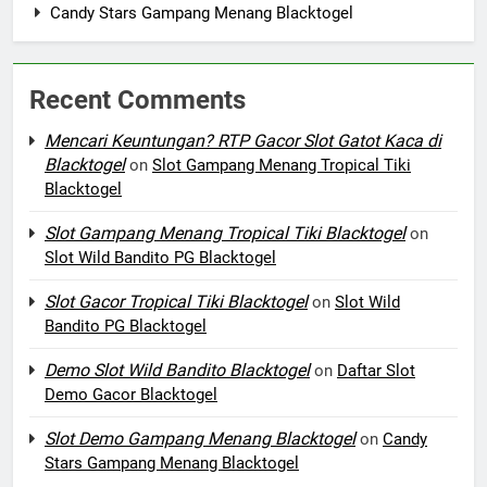
Candy Stars Gampang Menang Blacktogel
Recent Comments
Mencari Keuntungan? RTP Gacor Slot Gatot Kaca di
Blacktogel
on
Slot Gampang Menang Tropical Tiki
Blacktogel
Slot Gampang Menang Tropical Tiki Blacktogel
on
Slot Wild Bandito PG Blacktogel
Slot Gacor Tropical Tiki Blacktogel
on
Slot Wild
Bandito PG Blacktogel
Demo Slot Wild Bandito Blacktogel
on
Daftar Slot
Demo Gacor Blacktogel
Slot Demo Gampang Menang Blacktogel
on
Candy
Stars Gampang Menang Blacktogel