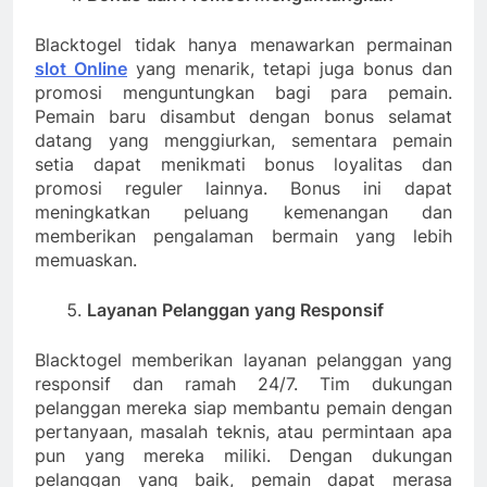
Blacktogel tidak hanya menawarkan permainan
slot Online
yang menarik, tetapi juga bonus dan
promosi menguntungkan bagi para pemain.
Pemain baru disambut dengan bonus selamat
datang yang menggiurkan, sementara pemain
setia dapat menikmati bonus loyalitas dan
promosi reguler lainnya. Bonus ini dapat
meningkatkan peluang kemenangan dan
memberikan pengalaman bermain yang lebih
memuaskan.
Layanan Pelanggan yang Responsif
Blacktogel memberikan layanan pelanggan yang
responsif dan ramah 24/7. Tim dukungan
pelanggan mereka siap membantu pemain dengan
pertanyaan, masalah teknis, atau permintaan apa
pun yang mereka miliki. Dengan dukungan
pelanggan yang baik, pemain dapat merasa