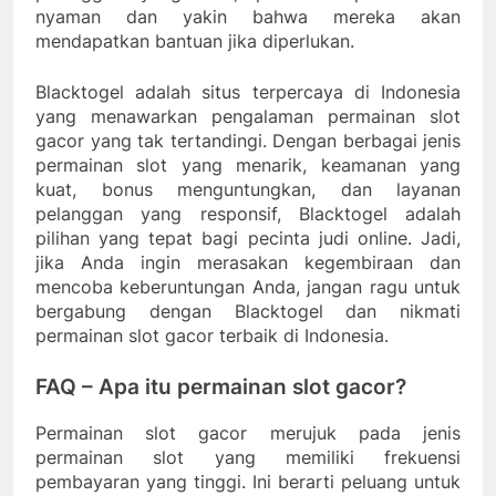
nyaman dan yakin bahwa mereka akan
mendapatkan bantuan jika diperlukan.
Blacktogel adalah situs terpercaya di Indonesia
yang menawarkan pengalaman permainan slot
gacor yang tak tertandingi. Dengan berbagai jenis
permainan slot yang menarik, keamanan yang
kuat, bonus menguntungkan, dan layanan
pelanggan yang responsif, Blacktogel adalah
pilihan yang tepat bagi pecinta judi online. Jadi,
jika Anda ingin merasakan kegembiraan dan
mencoba keberuntungan Anda, jangan ragu untuk
bergabung dengan Blacktogel dan nikmati
permainan slot gacor terbaik di Indonesia.
FAQ – Apa itu permainan slot gacor?
Permainan slot gacor merujuk pada jenis
permainan slot yang memiliki frekuensi
pembayaran yang tinggi. Ini berarti peluang untuk