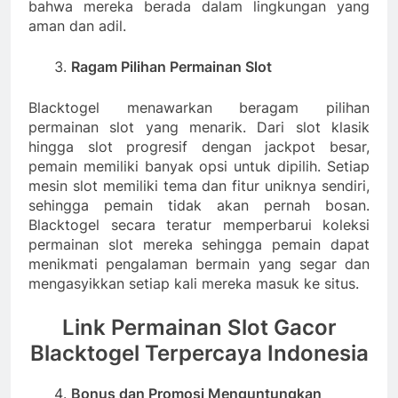
bahwa mereka berada dalam lingkungan yang
aman dan adil.
Ragam Pilihan Permainan Slot
Blacktogel menawarkan beragam pilihan
permainan slot yang menarik. Dari slot klasik
hingga slot progresif dengan jackpot besar,
pemain memiliki banyak opsi untuk dipilih. Setiap
mesin slot memiliki tema dan fitur uniknya sendiri,
sehingga pemain tidak akan pernah bosan.
Blacktogel secara teratur memperbarui koleksi
permainan slot mereka sehingga pemain dapat
menikmati pengalaman bermain yang segar dan
mengasyikkan setiap kali mereka masuk ke situs.
Link Permainan Slot Gacor
Blacktogel Terpercaya Indonesia
Bonus dan Promosi Menguntungkan