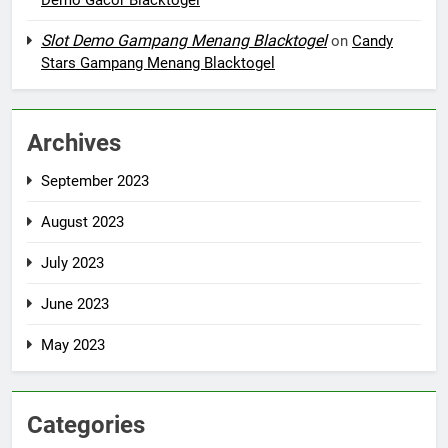
Slot Demo Gampang Menang Blacktogel
on
Candy
Stars Gampang Menang Blacktogel
Archives
September 2023
August 2023
July 2023
June 2023
May 2023
Categories