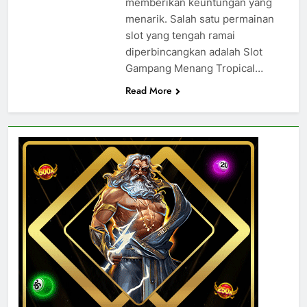
memberikan keuntungan yang
menarik. Salah satu permainan
slot yang tengah ramai
diperbincangkan adalah Slot
Gampang Menang Tropical…
Read More