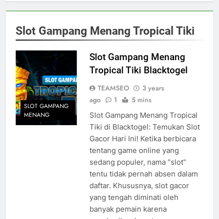
Slot Gampang Menang Tropical Tiki
Slot Gampang Menang
Tropical Tiki Blacktogel
TEAMSEO
3 years
ago
1
5 mins
SLOT GAMPANG
Slot Gampang Menang Tropical
MENANG
Tiki di Blacktogel: Temukan Slot
Gacor Hari Ini! Ketika berbicara
tentang game online yang
sedang populer, nama “slot”
tentu tidak pernah absen dalam
daftar. Khususnya, slot gacor
yang tengah diminati oleh
banyak pemain karena