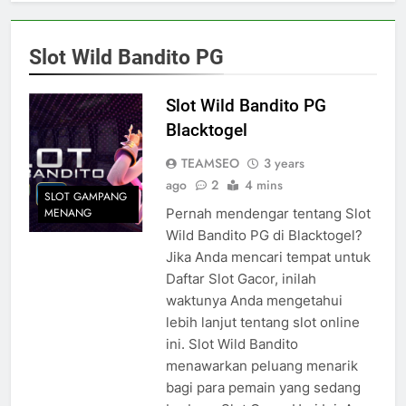
Slot Wild Bandito PG
Slot Wild Bandito PG
Blacktogel
TEAMSEO
3 years
ago
2
4 mins
SLOT GAMPANG
Pernah mendengar tentang Slot
MENANG
Wild Bandito PG di Blacktogel?
Jika Anda mencari tempat untuk
Daftar Slot Gacor, inilah
waktunya Anda mengetahui
lebih lanjut tentang slot online
ini. Slot Wild Bandito
menawarkan peluang menarik
bagi para pemain yang sedang