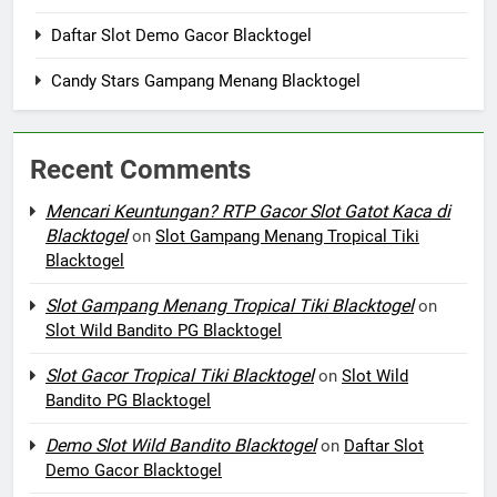
Daftar Slot Demo Gacor Blacktogel
Candy Stars Gampang Menang Blacktogel
Recent Comments
Mencari Keuntungan? RTP Gacor Slot Gatot Kaca di
Blacktogel
on
Slot Gampang Menang Tropical Tiki
Blacktogel
Slot Gampang Menang Tropical Tiki Blacktogel
on
Slot Wild Bandito PG Blacktogel
Slot Gacor Tropical Tiki Blacktogel
on
Slot Wild
Bandito PG Blacktogel
Demo Slot Wild Bandito Blacktogel
on
Daftar Slot
Demo Gacor Blacktogel