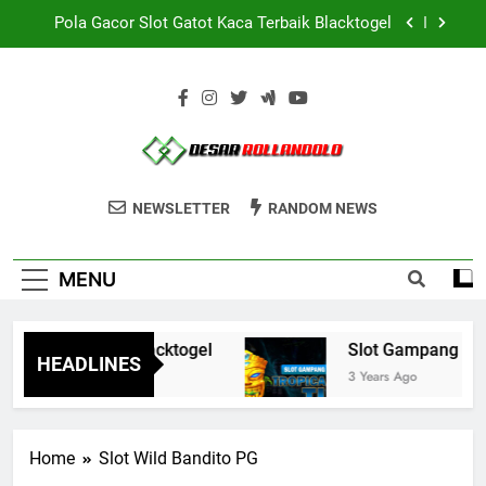
Skip
Pola Gacor Slot Gatot Kaca Terbaik Blacktogel
to
content
Slot Gampang Menang Tropical Tiki Blacktogel
Slot Wild Bandito PG Blacktogel
Daftar Slot Demo Gacor Blacktogel
BLACKTOGEL:
Slot Gacor,Daftar Slot Gacor,Slot Gacor Hari
NEWSLETTER
RANDOM NEWS
Pola Gacor Slot Gatot Kaca Terbaik Blacktogel
Slot Gacor
Ini ,Slot Gampang Menang, Situs Slot Gacor,
Blacktogel
Slot Gampang Menang Tropical Tiki Blacktogel
Gampang
MENU
Menang Dan
Slot Wild Bandito PG Blacktogel
ot Kaca Terbaik Blacktogel
Slot Gampang Mena
Daftar Slot Gacor
Daftar Slot Demo Gacor Blacktogel
HEADLINES
3 Years Ago
Hari Ini
Home
Slot Wild Bandito PG