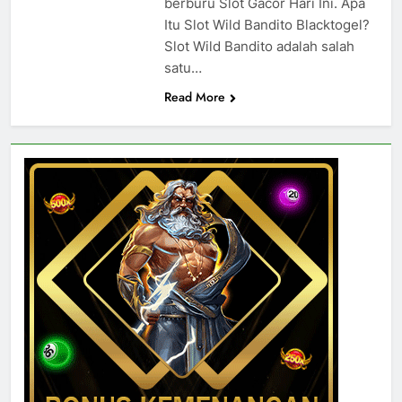
berburu Slot Gacor Hari Ini. Apa
Itu Slot Wild Bandito Blacktogel?
Slot Wild Bandito adalah salah
satu…
Read More