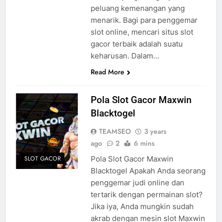
peluang kemenangan yang
menarik. Bagi para penggemar
slot online, mencari situs slot
gacor terbaik adalah suatu
keharusan. Dalam…
Read More
Pola Slot Gacor Maxwin
Blacktogel
TEAMSEO
3 years
ago
2
6 mins
Pola Slot Gacor Maxwin
SLOT GACOR
Blacktogel Apakah Anda seorang
penggemar judi online dan
tertarik dengan permainan slot?
Jika iya, Anda mungkin sudah
akrab dengan mesin slot Maxwin