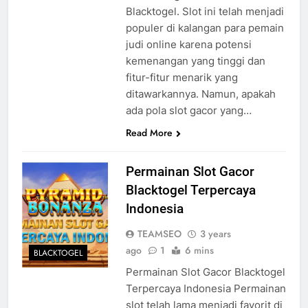
Blacktogel. Slot ini telah menjadi
populer di kalangan para pemain
judi online karena potensi
kemenangan yang tinggi dan
fitur-fitur menarik yang
ditawarkannya. Namun, apakah
ada pola slot gacor yang…
Read More
Permainan Slot Gacor
Blacktogel Terpercaya
Indonesia
TEAMSEO
3 years
ago
1
6 mins
BLACKTOGEL
Permainan Slot Gacor Blacktogel
Terpercaya Indonesia Permainan
slot telah lama menjadi favorit di