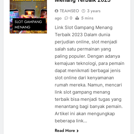
TEAMSEO
3 years
ago
0
5 mins
SLOT GAMPANG
Link Slot Gampang Menang
MENANG
Terbaik 2023 Dalam dunia
perjudian online, slot menjadi
salah satu permainan yang
paling populer. Dengan adanya
kemajuan teknologi, para pemain
dapat menikmati berbagai jenis
slot online dari kenyamanan
rumah mereka. Namun, mencari
link slot gampang menang
terbaik bisa menjadi tugas yang
menantang bagi banyak pemain.
Artikel ini akan mengungkap
beberapa link…
Read More