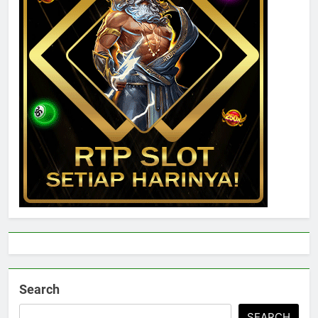
Search
SEARCH