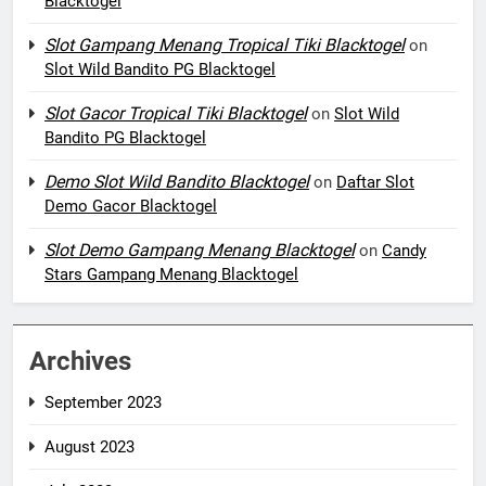
Blacktogel
Slot Gampang Menang Tropical Tiki Blacktogel
on
Slot Wild Bandito PG Blacktogel
Slot Gacor Tropical Tiki Blacktogel
on
Slot Wild
Bandito PG Blacktogel
Demo Slot Wild Bandito Blacktogel
on
Daftar Slot
Demo Gacor Blacktogel
Slot Demo Gampang Menang Blacktogel
on
Candy
Stars Gampang Menang Blacktogel
Archives
September 2023
August 2023