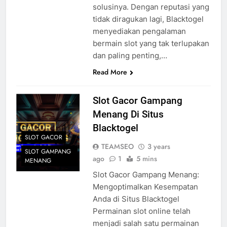
solusinya. Dengan reputasi yang
tidak diragukan lagi, Blacktogel
menyediakan pengalaman
bermain slot yang tak terlupakan
dan paling penting,…
Read More
Slot Gacor Gampang
Menang Di Situs
Blacktogel
SLOT GACOR
TEAMSEO
3 years
SLOT GAMPANG
ago
1
5 mins
MENANG
Slot Gacor Gampang Menang:
Mengoptimalkan Kesempatan
Anda di Situs Blacktogel
Permainan slot online telah
menjadi salah satu permainan