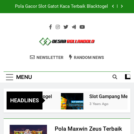
Skip
Pola Gacor Slot Gatot Kaca Terbaik Blacktogel
to
content
Slot Gampang Menang Tropical Tiki Blacktogel
Slot Wild Bandito PG Blacktogel
Daftar Slot Demo Gacor Blacktogel
BLACKTOGEL:
Slot Gacor,Daftar Slot Gacor,Slot Gacor Hari
NEWSLETTER
RANDOM NEWS
Pola Gacor Slot Gatot Kaca Terbaik Blacktogel
Slot Gacor
Ini ,Slot Gampang Menang, Situs Slot Gacor,
Blacktogel
Slot Gampang Menang Tropical Tiki Blacktogel
Gampang
MENU
Menang Dan
Slot Wild Bandito PG Blacktogel
aca Terbaik Blacktogel
Slot Gampang Menang T
Daftar Slot Gacor
Daftar Slot Demo Gacor Blacktogel
HEADLINES
3 Years Ago
Hari Ini
Pola Maxwin Zeus Terbaik