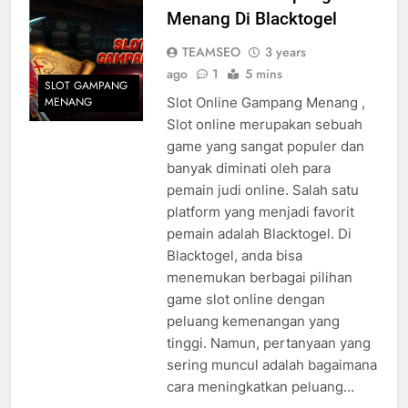
Menang Di Blacktogel
TEAMSEO
3 years
ago
1
5 mins
SLOT GAMPANG
Slot Online Gampang Menang ,
MENANG
Slot online merupakan sebuah
game yang sangat populer dan
banyak diminati oleh para
pemain judi online. Salah satu
platform yang menjadi favorit
pemain adalah Blacktogel. Di
Blacktogel, anda bisa
menemukan berbagai pilihan
game slot online dengan
peluang kemenangan yang
tinggi. Namun, pertanyaan yang
sering muncul adalah bagaimana
cara meningkatkan peluang…