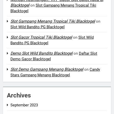
Blacktogel
on
Slot Gampang Menang Tropical Tiki
Blacktogel
Slot Gampang Menang Tropical Tiki Blacktogel
on
Slot Wild Bandito PG Blacktogel
Slot Gacor Tropical Tiki Blacktogel
on
Slot Wild
Bandito PG Blacktogel
Demo Slot Wild Bandito Blacktogel
on
Daftar Slot
Demo Gacor Blacktogel
Slot Demo Gampang Menang Blacktogel
on
Candy
Stars Gampang Menang Blacktogel
Archives
September 2023