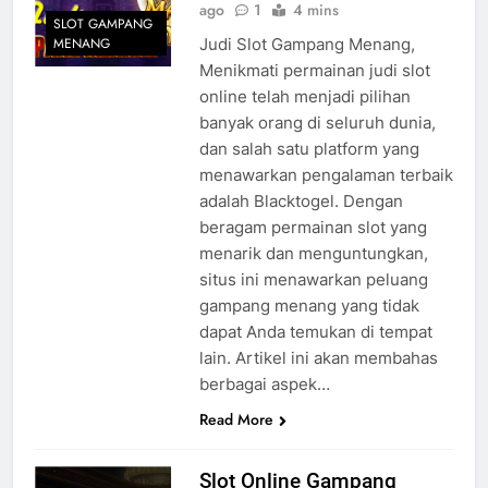
ago
1
4 mins
SLOT GAMPANG
Judi Slot Gampang Menang,
MENANG
Menikmati permainan judi slot
online telah menjadi pilihan
banyak orang di seluruh dunia,
dan salah satu platform yang
menawarkan pengalaman terbaik
adalah Blacktogel. Dengan
beragam permainan slot yang
menarik dan menguntungkan,
situs ini menawarkan peluang
gampang menang yang tidak
dapat Anda temukan di tempat
lain. Artikel ini akan membahas
berbagai aspek…
Read More
Slot Online Gampang